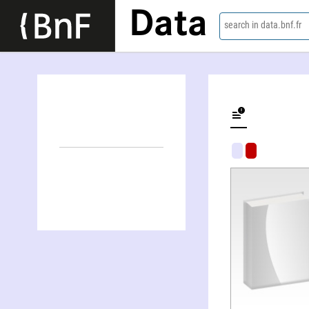
Data
search in data.bnf.fr