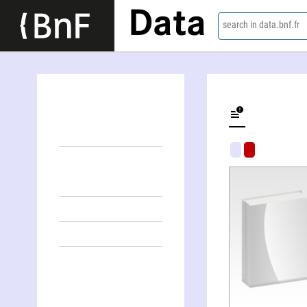
Data
search in data.bnf.fr