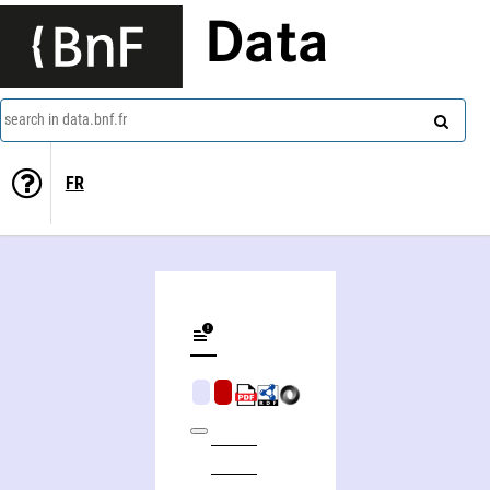
Data
search in data.bnf.fr
FR