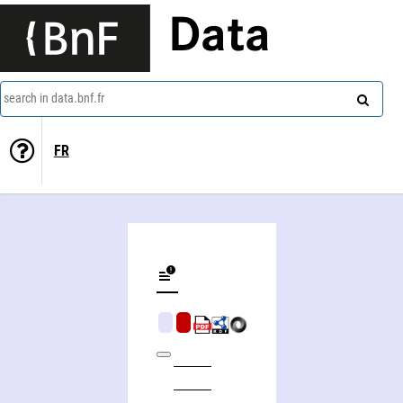
Data
search in data.bnf.fr
FR