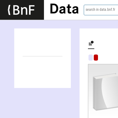
Data
search in data.bnf.fr