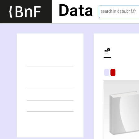
Data
search in data.bnf.fr