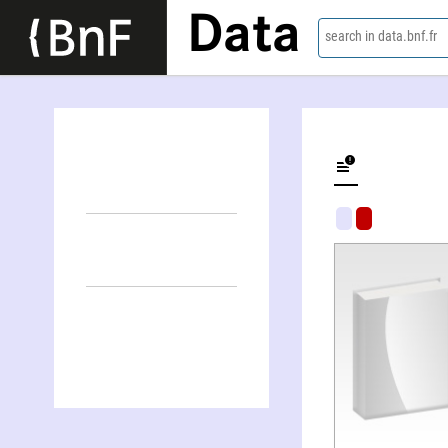
Data
search in data.bnf.fr