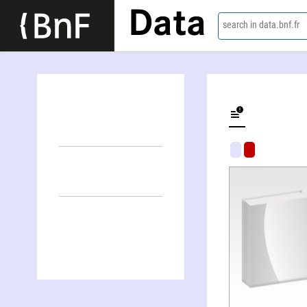
Data
search in data.bnf.fr