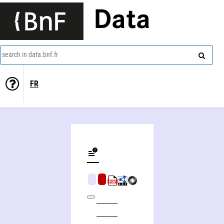
Data
search in data.bnf.fr
FR