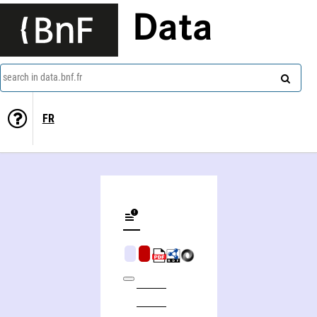
Data
search in data.bnf.fr
FR