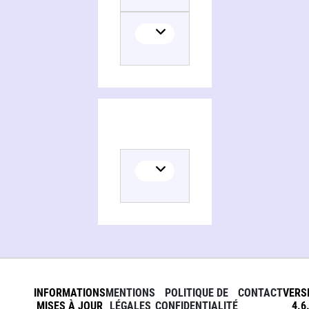
INFORMATIONS
MENTIONS
POLITIQUE DE
CONTACT
VERS
MISES À JOUR
LÉGALES
CONFIDENTIALITÉ
4.6