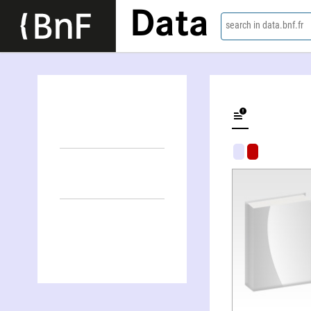
Data
search in data.bnf.fr