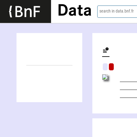
Data
search in data.bnf.fr