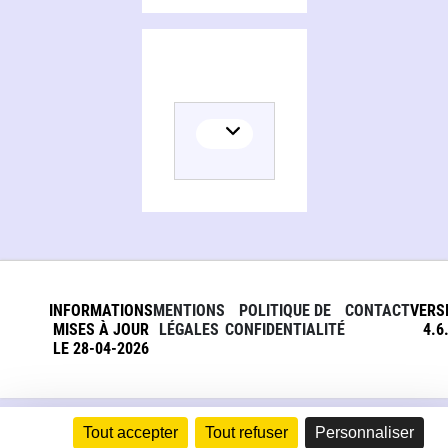
INFORMATIONS
MENTIONS
POLITIQUE DE
CONTACT
VERS
MISES À JOUR
LÉGALES
CONFIDENTIALITÉ
4.6
LE 28-04-2026
Tout accepter
Tout refuser
Personnaliser