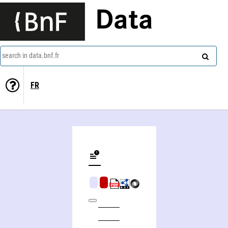
Data
search in data.bnf.fr
FR