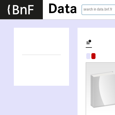
Data
search in data.bnf.fr