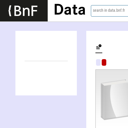
Data
search in data.bnf.fr