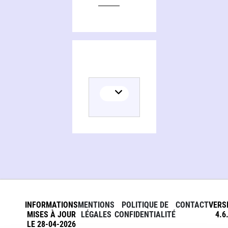
INFORMATIONS
MENTIONS
POLITIQUE DE
CONTACT
VERS
MISES À JOUR
LÉGALES
CONFIDENTIALITÉ
4.6
LE 28-04-2026