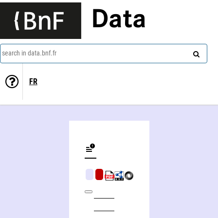
Data
search in data.bnf.fr
FR