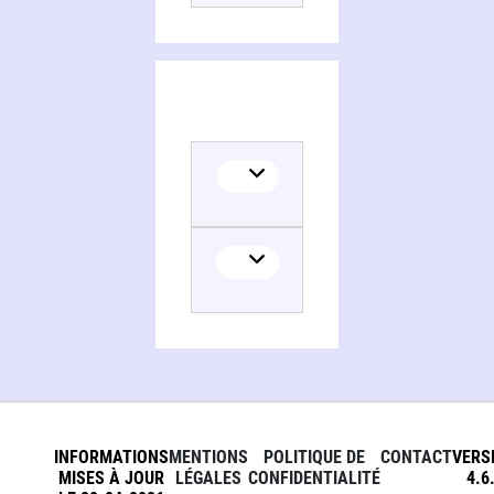
INFORMATIONS
MENTIONS
POLITIQUE DE
CONTACT
VERS
MISES À JOUR
LÉGALES
CONFIDENTIALITÉ
4.6