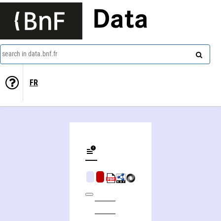
Data
search in data.bnf.fr
FR