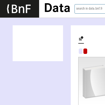
Data
search in data.bnf.fr