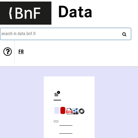
Data
search in data.bnf.fr
FR