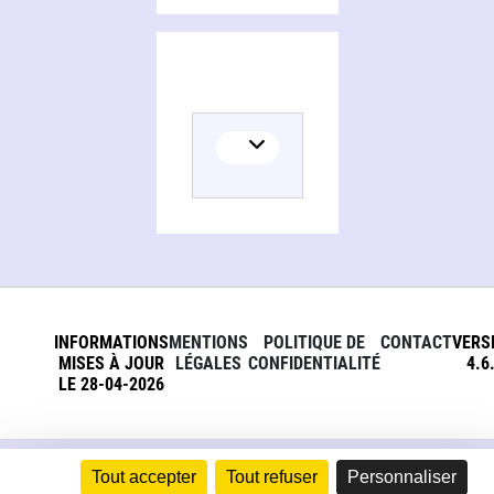
INFORMATIONS
MENTIONS
POLITIQUE DE
CONTACT
VERS
MISES À JOUR
LÉGALES
CONFIDENTIALITÉ
4.6
LE 28-04-2026
Tout accepter
Tout refuser
Personnaliser