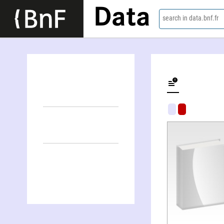
Data
search in data.bnf.fr