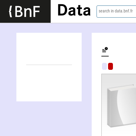
Data
search in data.bnf.fr