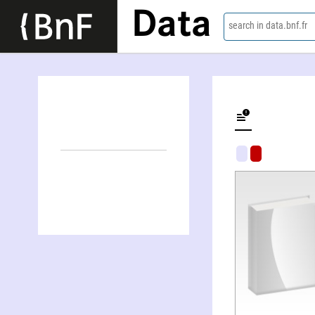
Data
search in data.bnf.fr