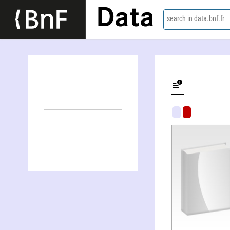
Data
search in data.bnf.fr