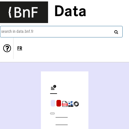
Data
search in data.bnf.fr
FR