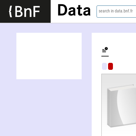
Data
search in data.bnf.fr