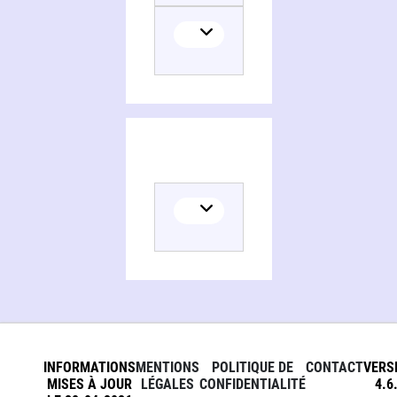
INFORMATIONS
MENTIONS
POLITIQUE DE
CONTACT
VERS
MISES À JOUR
LÉGALES
CONFIDENTIALITÉ
4.6