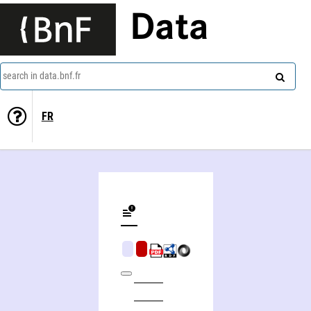
Data
search in data.bnf.fr
FR