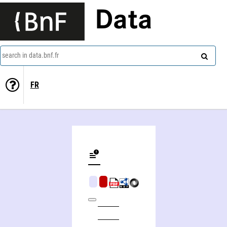
Data
search in data.bnf.fr
FR