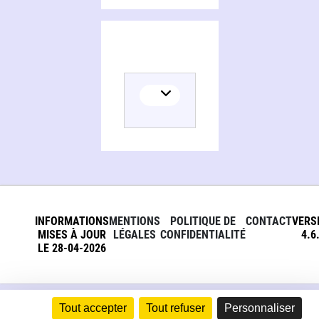
INFORMATIONS
MENTIONS
POLITIQUE DE
CONTACT
VERS
MISES À JOUR
LÉGALES
CONFIDENTIALITÉ
4.6
LE 28-04-2026
Tout accepter
Tout refuser
Personnaliser