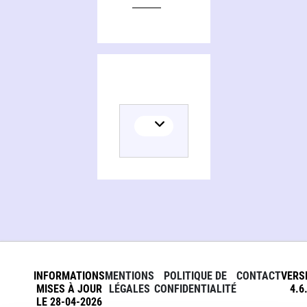
INFORMATIONS
MENTIONS
POLITIQUE DE
CONTACT
VERS
MISES À JOUR
LÉGALES
CONFIDENTIALITÉ
4.6
LE 28-04-2026