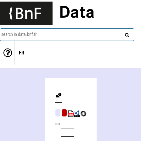
Data
search in data.bnf.fr
FR