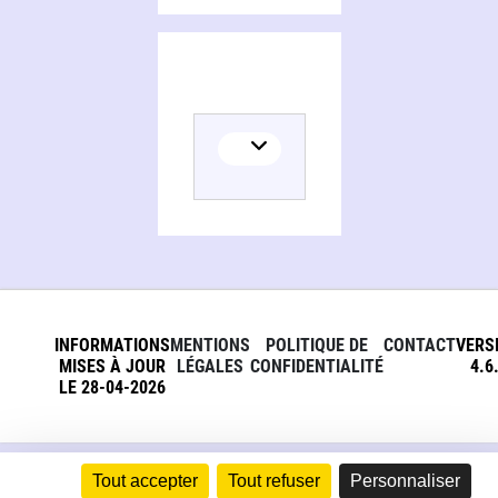
INFORMATIONS
MENTIONS
POLITIQUE DE
CONTACT
VERS
MISES À JOUR
LÉGALES
CONFIDENTIALITÉ
4.6
LE 28-04-2026
Tout accepter
Tout refuser
Personnaliser