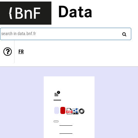
Data
search in data.bnf.fr
FR