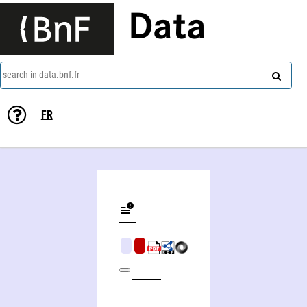
Data
search in data.bnf.fr
FR