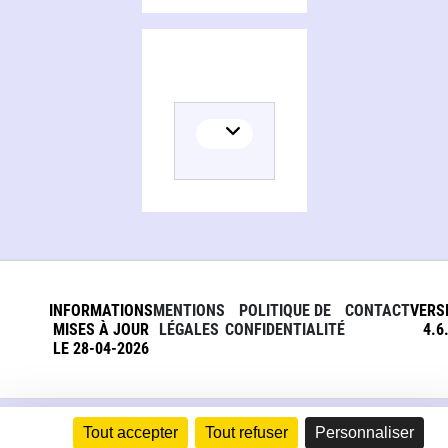
INFORMATIONS
MENTIONS
POLITIQUE DE
CONTACT
VERS
MISES À JOUR
LÉGALES
CONFIDENTIALITÉ
4.6
LE 28-04-2026
Tout accepter
Tout refuser
Personnaliser