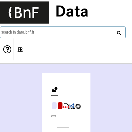
Data
search in data.bnf.fr
FR