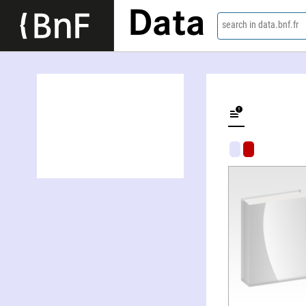
Data
search in data.bnf.fr