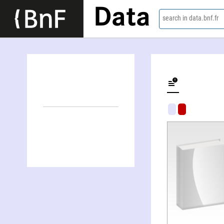
Data
search in data.bnf.fr