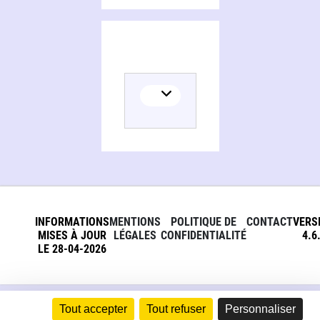
INFORMATIONS
MENTIONS
POLITIQUE DE
CONTACT
VERS
MISES À JOUR
LÉGALES
CONFIDENTIALITÉ
4.6
LE 28-04-2026
Tout accepter
Tout refuser
Personnaliser