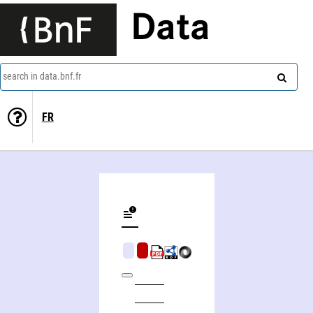
Data
search in data.bnf.fr
FR