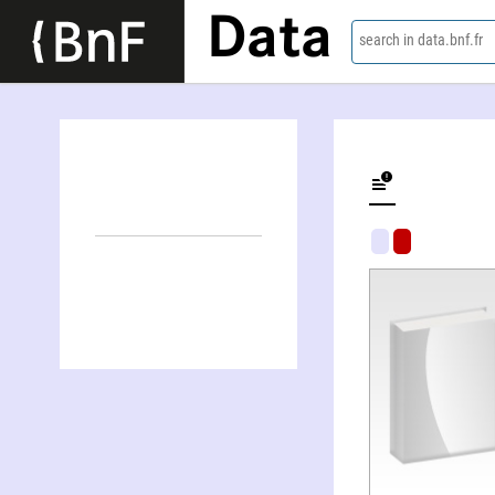
Data
search in data.bnf.fr