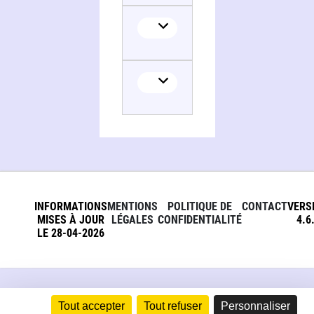
INFORMATIONS
MENTIONS
POLITIQUE DE
CONTACT
VERS
MISES À JOUR
LÉGALES
CONFIDENTIALITÉ
4.6
LE 28-04-2026
Tout accepter
Tout refuser
Personnaliser