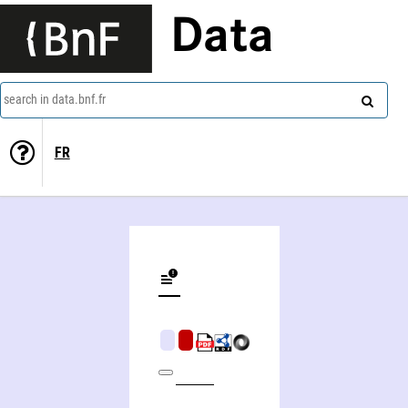
Data
search in data.bnf.fr
FR