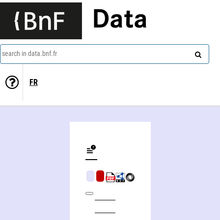
Data
search in data.bnf.fr
FR