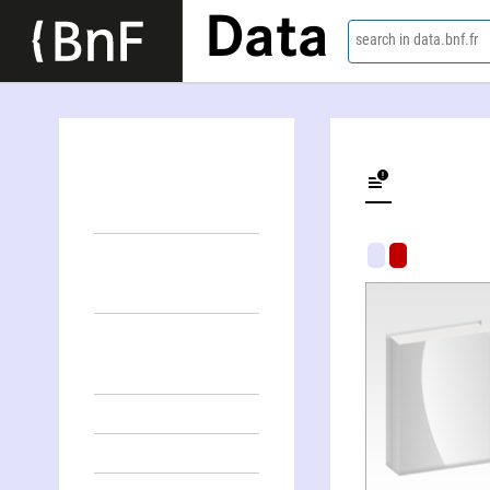
Data
search in data.bnf.fr