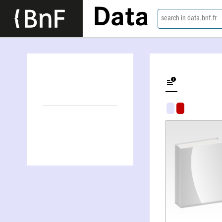
Data
search in data.bnf.fr