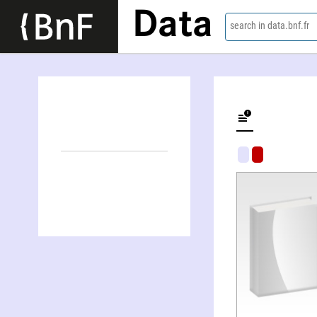
Data
search in data.bnf.fr