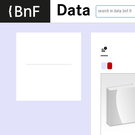
Data
search in data.bnf.fr