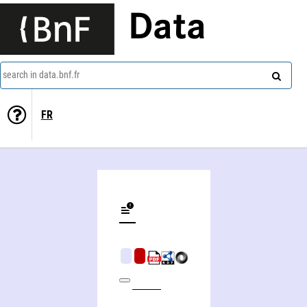
Data
search in data.bnf.fr
FR