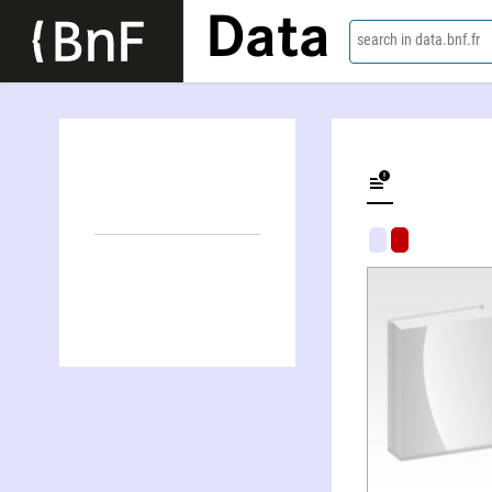
Data
search in data.bnf.fr