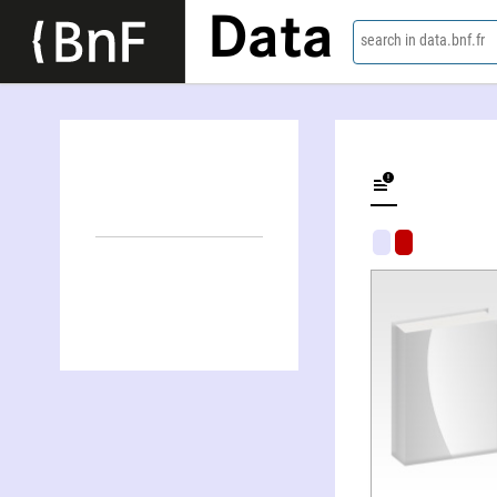
Data
search in data.bnf.fr