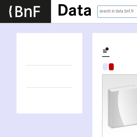
Data
search in data.bnf.fr