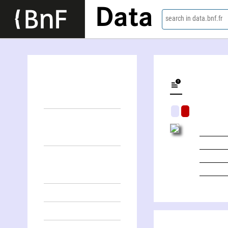
Data
search in data.bnf.fr