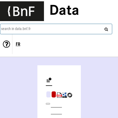
Data
search in data.bnf.fr
FR