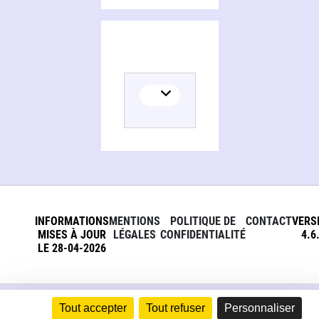
INFORMATIONS
MENTIONS
POLITIQUE DE
CONTACT
VERS
MISES À JOUR
LÉGALES
CONFIDENTIALITÉ
4.6
LE 28-04-2026
Tout accepter
Tout refuser
Personnaliser