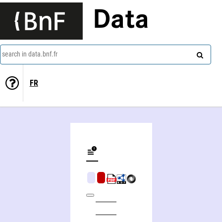
Data
search in data.bnf.fr
FR