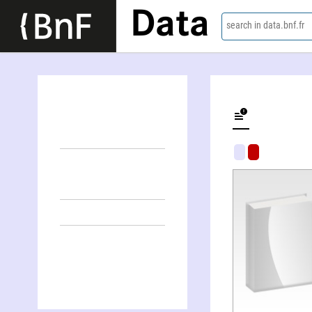
Data
search in data.bnf.fr