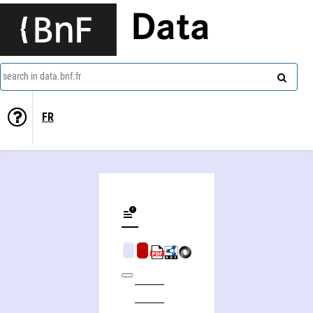
Data
search in data.bnf.fr
FR