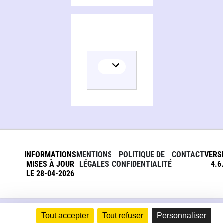
INFORMATIONS
MENTIONS
POLITIQUE DE
CONTACT
VERS
MISES À JOUR
LÉGALES
CONFIDENTIALITÉ
4.6
LE 28-04-2026
Tout accepter
Tout refuser
Personnaliser